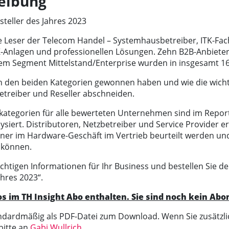
eibung
teller des Jahres 2023
e Leser der Telecom Handel – Systemhausbetreiber, ITK-Fac
TK-Anlagen und professionellen Lösungen. Zehn B2B-Anbiet
 Segment Mittelstand/Enterprise wurden in insgesamt 16 
 in den beiden Kategorien gewonnen haben und wie die wich
etreiber und Reseller abschneiden.
lkategorien für alle bewerteten Unternehmen sind im Report
ysiert. Distributoren, Netzbetreiber und Service Provider e
tner im Hardware-Geschäft im Vertrieb beurteilt werden und
 können.
ichtigen Informationen für Ihr Business und bestellen Sie d
hres 2023“.
os im TH Insight Abo enthalten. Sie sind noch kein Ab
andardmäßig als PDF-Datei zum Download. Wenn Sie zusätzl
bitte an
Gabi Wullrich.