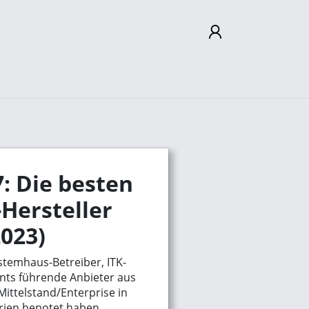
Mein Konto
Abmelden
: Die besten
Hersteller
2023)
stemhaus-Betreiber, ITK-
nts führende Anbieter aus
ittelstand/Enterprise in
rien benotet haben.