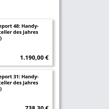
eport 48: Handy-
eller des Jahres
)
1.190,00
€
eport 31: Handy-
eller des Jahres
)
738,30
€