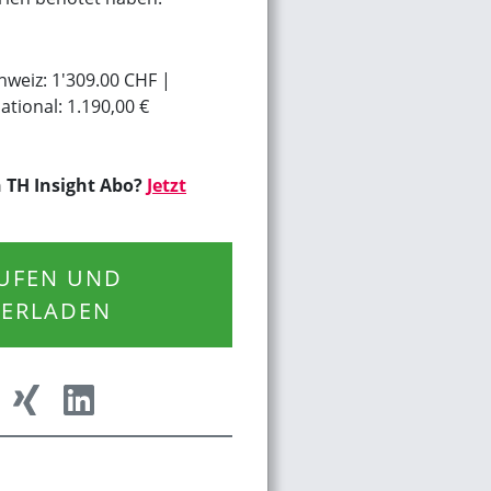
hweiz:
1'309.00 CHF
national:
1.190,00 €
n TH Insight Abo?
Jetzt
AUFEN UND
ERLADEN