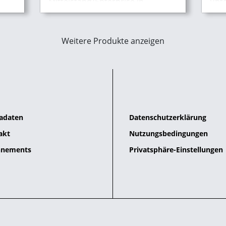
Mittelstand/Enterprise in
unt
insgesamt 17 Einzelkategorien
und 
benotet haben.
Weitere Produkte anzeigen
adaten
Datenschutzerklärung
akt
Nutzungsbedingungen
nements
Privatsphäre-Einstellungen