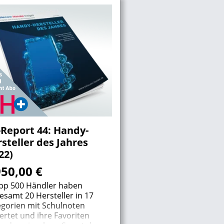
Report 44: Handy-
steller des Jahres
22)
950,00
€
pp 500 Händler haben
esamt 20 Hersteller in 17
egorien mit Schulnoten
rtet und ihre Favoriten