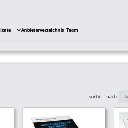
cate
Anbieterverzeichnis
Team
sortiert nach