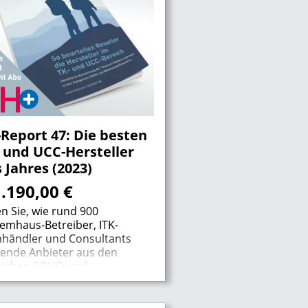
Report 47: Die besten
 und UCC-Hersteller
 Jahres (2023)
1.190,00
€
n Sie, wie rund 900
emhaus-Betreiber, ITK-
hhändler und Consultants
rende Anbieter aus den
eichen SOHO und
elstand/Enterprise in
esamt 16 Einzelkategorien
otet haben.