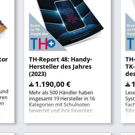
tor
TH-Report 48: Handy-
TH-
Hersteller des Jahres
TK-
(2023)
des
1.190,00
€
 und
Mehr als 500 Händler haben
Lese
hren
insgesamt 19 Hersteller in 16
Syst
en
Kategorien mit Schulnoten
Fac
bewertet und ihre Favoriten
füh
n
unter den einzelnen Smartphone-
Ber
ben!
und Tablet-Modellen gewählt.
Mitt
insg
ben