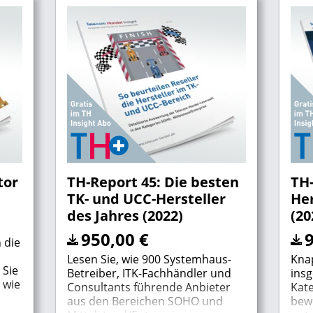
tor
TH-Report 45: Die besten
TH-
TK- und UCC-Hersteller
Her
des Jahres (2022)
(20
950,00
€
 die
Lesen Sie, wie 900 Systemhaus-
Kna
 Sie
Betreiber, ITK-Fachhändler und
insg
 wie
Consultants führende Anbieter
Kat
aus den Bereichen SOHO und
bewe